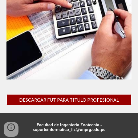
DESCARGAR FUT PARA TITULO PROFESIONAL
Facultad de Ingeniería Zootecnia -
soporteinformatico
_f
iz
@unprg.edu.pe