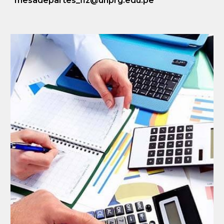
mesadepartes_fiz@unprg.edu.pe